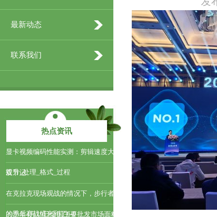
发布
最新动态
联系我们
热点资讯
显卡视频编码性能实测：剪辑速度大
提升​_处理_格式_过程
​双节记
在克拉克现场观战的情况下，步行者
的季后赛战绩来到了6-0
2025年4月19日全国主要批发市场面粉