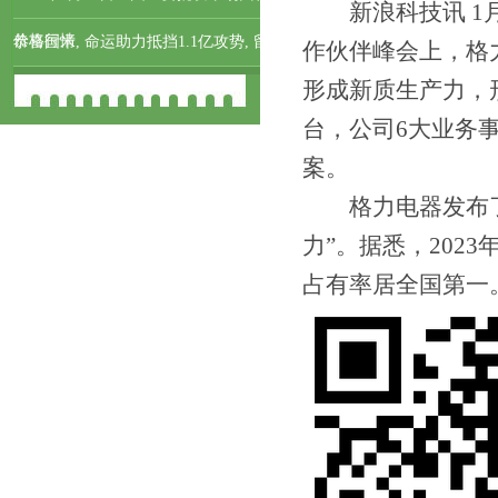
新浪科技讯 1月
价格行情
恭喜国米, 命运助力抵挡1.1亿攻势, 留
作伙伴峰会上，格
形成新质生产力，
住150球神锋, 剑指3冠王
台，公司6大业务
案。
格力电器发布了中
力”。据悉，202
占有率居全国第一